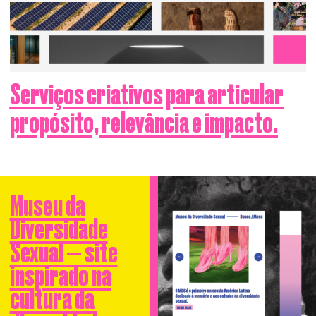
Serviços criativos para articular
propósito, relevância e impacto.
Museu da
Diversidade
Sexual — site
inspirado na
cultura da