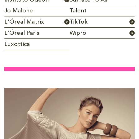
Instituto Odeon
Surface To Air
Jo Malone
Talent
L'Óreal Matrix
TikTok
L'Óreal Paris
Wipro
Luxottica