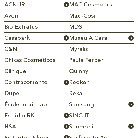
ACNUR
MAC Cosmetics
Avon
Maxi-Cosi
Bio Extratus
MDS
Casapark
Museu A Casa
C&N
Myralis
Chikas Cosméticos
Paula Ferber
Clinique
Quinny
Contracorrente
Redken
Dupé
Reka
École Intuit Lab
Samsung
Estúdio RK
SINC-IT
HSA
Sunmobi